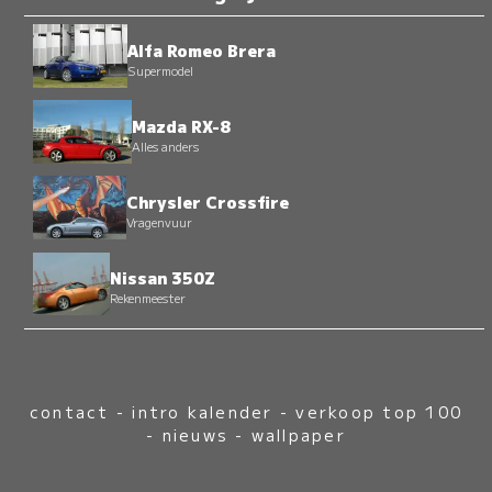
Alfa Romeo Brera
Supermodel
Mazda RX-8
Alles anders
Chrysler Crossfire
Vragenvuur
Nissan 350Z
Rekenmeester
contact
-
intro kalender
-
verkoop top 100
-
nieuws
-
wallpaper