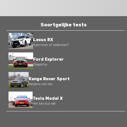
Soortgelijke tests
Lexus RX
Sportman of zakenman?
Ford Explorer
Slagschip
Range Rover Sport
Nergens vies van
Tesla Model X
Het kan dus wél