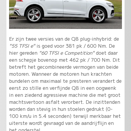
Er zijn twee versies van de Q8 plug-inhybrid: de
"55 TFSI e"
is goed voor 381 pk / 600 Nm. De
hier gereden
"60 TFSI e Competition"
doet daar
een schepje bovenop met 462 pk / 700 Nm. Dit
betreft het gecombineerde vermogen van beide
motoren. Wanneer de motoren hun krachten
bundelen om maximaal te presteren verandert de
eerst zo stille en verfijnde Q8 in een oogwenk
in een ziedend agressieve machine die met groot
machtsvertoon asfalt verorbert. De inzittenden
worden dan stevig in hun stoelen gedrukt (0-
100 km/u in 5.4 seconden) terwijl merkbaar het
uiterste wordt gevraagd van de aandrijflijn en
het onderstel.