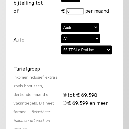
bijtelling tot
of
€
per maand
Auto
Tariefgroep
Inkomen nclusief extra's
zoals bonussen,
tot € 69.398
dertiende maand of
€ 69.399 en meer
vakantiegeld. Dit heet
formeel: "
Belastbaar
inkomen uit werk en
woning
"