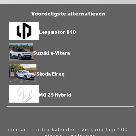
Voordeligste alternatieven
Leapmotor B10
Suzuki e-Vitara
Skoda Elroq
MG ZS Hybrid
contact
-
intro kalender
-
verkoop top 100
-
nieuws
-
wallpaper