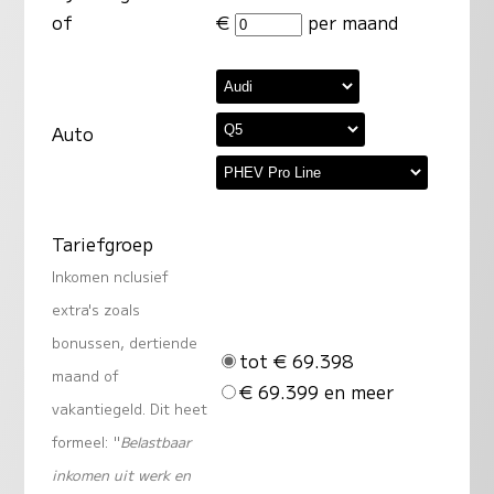
of
€
per maand
Auto
Tariefgroep
Inkomen nclusief
extra's zoals
bonussen, dertiende
tot € 69.398
maand of
€ 69.399 en meer
vakantiegeld. Dit heet
formeel: "
Belastbaar
inkomen uit werk en