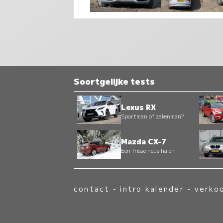
Soortgelijke tests
Lexus RX
Sportman of zakenman?
Mazda CX-7
Een frisse neus halen
contact
-
intro kalender
-
verko