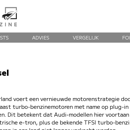
STS
ADVIES
VERGELIJK
FO
sel
land voert een vernieuwde motorenstrategie door
 naast turbo-benzinemotoren met name op plug-in 
nen. Dit betekent dat Audi-modellen hier voortaan a
ektrische e-tron, plus de bekende TFSI turbo-ben
ren in ons land niet langer verkocht worden.