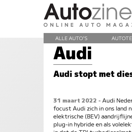
ALLE AUTO'S
AUTOTE
Audi
Audi stopt met die
31 maart 2022
- Audi Neder
focust Audi zich in ons land
elektrische (BEV) aandrijflij
plug-in hybride en als volel
in dat de TDI turbodieselmoto