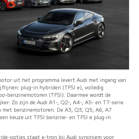
motor uit het programma levert Audi met ingang van
jflijnen: plug-in hybriden (TFSI e), volledig
urbo-benzinemotoren (TFSI). Daarmee wordt de
ker. Zo zijn de Audi A1-, Q2-, A4-, A5- en TT-serie
en met benzinemotoren. De A3, Q3, Q5, A6, A7
en keuze uit TFSI benzine- en TFSI e plug-in
ide-opties staat e-tron bij Audi synoniem voor