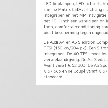
LED-koplampen, LED-achterlichte
slimme Matrix LED-verlichting met
inbegrepen en het MMI navigatie 
het 10,1 inch een wereld aan onl
toon, comfortairconditioning zorg
biedt bescherming tegen ongenod
De Audi A4 en A5 S edition Compe
TFSI (150 kW/204 pk). Een S tron
inbegrepen. De 40 TFSI-modellen
vierwielaandrijving. De A4 S edit
Avant vanaf € 52.303. De A5 Spor
€ 57.363 en de Coupé vanaf € 57.7
standaard.