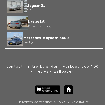
Jaguar XJ
"U"
Lexus LS
Perfectie dichterbij
Mercedes-Maybach S600
Privilege
contact
-
intro kalender
-
verkoop top 100
-
nieuws
-
wallpaper
Alle rechten voorbehouden © 1999 - 2026 Autozine