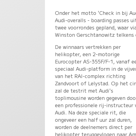
Onder het motto 'Check in bij Au
Audi-overalls - boarding passes u
twee voorrondes gepland, waar via
Winston Gerschtanowitz telkens d
De winnaars vertrekken per
helikopter, een 2-motorige
Eurocopter AS-355F/F-1, vanaf e
speciaal Audi-platform in de vijve
van het RAI-complex richting
Zandvoort of Lelystad. Op het cir
zal de testrit met Audi's
toplimousine worden gegeven doo
een professionele rij-instructeur 
Audi. Na deze speciale rit, die
ongeveer een half uur zal duren,
worden de deelnemers direct per
helikopter teruggevlogen naar A