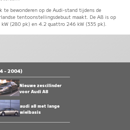
ok te bewonderen op de Audi-stand tijdens de
rlandse tentoonstellingsdebuut maakt. De A8 is op
06 kW (280 pk) en 4.2 quattro 246 kW (335 pk).
4 - 2004)
Nieuwe zescilinder
voor Audi A8
audi a8 met lange
wielbasis