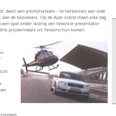
di' deelt een promotieteam - te herkennen aan rode
it aan de bezoekers. Op de Audi-stand staan elke dag
 een spel onder leiding van televisie-presentator
rie prijswinnaars uit tevoorschijn komen.
en
r
cuit
r
van
msterdam.