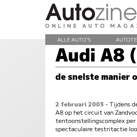
ALLE AUTO'S
AUTOTE
Audi A8 
de snelste manier o
2 februari 2003
- Tijdens d
A8 op het circuit van Zandvo
tentoonstellingscomplex per 
spectaculaire testritactie lo