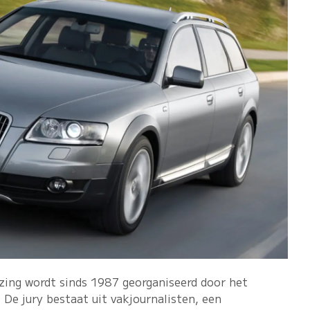
zing wordt sinds 1987 georganiseerd door het
e jury bestaat uit vakjournalisten, een