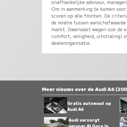
onafhankelijke adviseur, manage
Om in aanmerking te komen voor 
scoren op alle fronten. De criteri
de relatie tussen aanschafwaarde 
markt. Daarnaast wegen ook de ei
comfort, veiligheid, uitstraling) 
dealerorganisatie.
Meer nieuws over de Audi A6 (200
Gratis automaat op
Audi A6
Audi verzorgt
vervoer Al Gore in