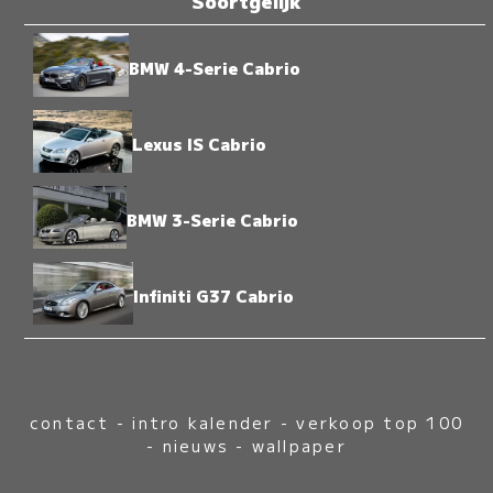
Soortgelijk
BMW 4-Serie Cabrio
Lexus IS Cabrio
BMW 3-Serie Cabrio
Infiniti G37 Cabrio
contact
-
intro kalender
-
verkoop top 100
-
nieuws
-
wallpaper