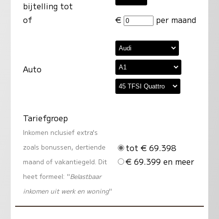
bijtelling tot
of
€
per maand
Auto
Tariefgroep
Inkomen nclusief extra's
tot € 69.398
zoals bonussen, dertiende
€ 69.399 en meer
maand of vakantiegeld. Dit
heet formeel: "
Belastbaar
inkomen uit werk en woning
"