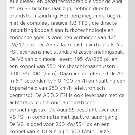
Alle diesel- en benzinemotoren die voor de Audi
A5 en S5 beschikbaar zijn, hebben directe
brandstofinspuiting. Het benzinegamma begint
met de compleet nieuwe 1.8 TFSI, die directe
inspuiting koppelt aan turbotechnologie en
zodoende goed is voor een vermogen van 125
kW/170 pk. De A5 is daarnaast leverbaar als 3.2
FSI, eveneens met standaard zesversnellingsbak.
De V6 van dit model levert 195 kW/265 pk en
een koppel van 330 Nm (beschikbaar tussen
3.000-5.000 t/min). Daarmee accelereert de A5
in 6,1 seconden van 0-100 km/h en haalt hij een
topsnelheid van 250 km/h (elektronisch
begrensd). De A5 3.2 FSI is ook leverbaar met de
achttraps multitronic automatische
versnellingsbak. De Audi S5 beschikt over een
V8 FSI in combinatie met quattro-aandrijving.
De V8 is goed voor 260 kW/354 pk en een
koppel van 440 Nm bij 3.500 t/min. Deze