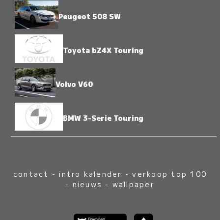
Peugeot 508 SW
Toyota bZ4X Touring
Volvo V60
BMW 3-Serie Touring
contact
-
intro kalender
-
verkoop top 100
-
nieuws
-
wallpaper