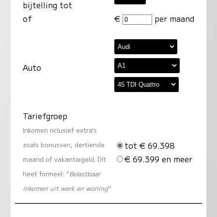
bijtelling tot
of
€
per maand
Auto
Tariefgroep
Inkomen nclusief extra's
tot € 69.398
zoals bonussen, dertiende
€ 69.399 en meer
maand of vakantiegeld. Dit
heet formeel: "
Belastbaar
inkomen uit werk en woning
"