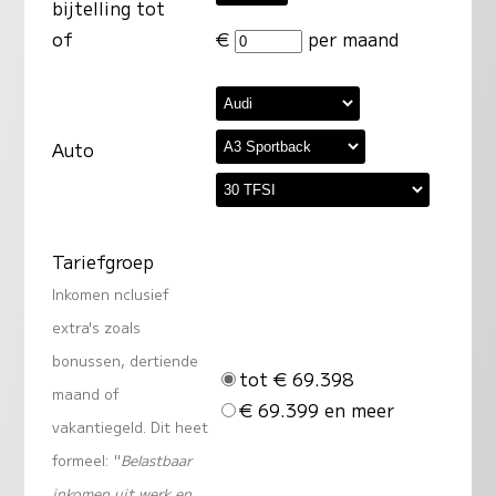
bijtelling tot
of
€
per maand
Auto
Tariefgroep
Inkomen nclusief
extra's zoals
bonussen, dertiende
tot € 69.398
maand of
€ 69.399 en meer
vakantiegeld. Dit heet
formeel: "
Belastbaar
inkomen uit werk en