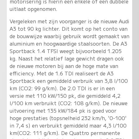
motorisering is hierin een enkele of een dubbele
uitlaat opgenomen.
Vergeleken met zijn voorganger is de nieuwe Audi
A3 tot 90 kg lichter. Dit komt op het conto van
de bouwwijze waarbij gebruik wordt gemaakt van
aluminium en hoogwaardige staalsoorten. De A3
Sportback 1.4 TFSI weegt bijvoorbeeld 1.205
kg. Naast het relatief lage gewicht dragen ook
de nieuwe motoren bij aan de hoge mate van
efficiency. Met de 1.6 TDI realiseert de A3
Sportback een gemiddeld verbruik van 3,8 l/100
km (CO2: 99 g/km). De 2.0 TDI is er in een
versie met 110 kW/150 pk, die gemiddeld 4,2
l/100 km verbruikt (CO2: 108 g/km). De nieuwe
uitvoering met 135 kW/184 pk is goed voor
hoge prestaties (topsnelheid 232 km/h, '0-100'
in 7,4 s) en verbruikt gemiddeld maar 4,3 l/100
km(CO2: 111 g/km). De Quattro permanente