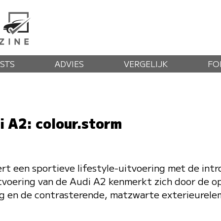
STS
ADVIES
VERGELIJK
FO
i A2: colour.storm
rt een sportieve lifestyle-uitvoering met de int
tvoering van de Audi A2 kenmerkt zich door de op
ng en de contrasterende, matzwarte exterieurele