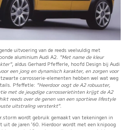
gende uitvoering van de reeds veelvuldig met
roonde aluminium Audi A2.
"Met name de kleur
akter"
, aldus Gerhard Pfefferle, hoofd Design bij Audi
voor een jong en dynamisch karakter, en zorgen voor
atzwarte carrosserie-elementen hebben wel wat weg
tails. Pfeffetle:
"Heerdoor oogt de A2 robuuster,
tie met de jeugdige carrosserietinten krijgt de A2
chikt reeds over de genen van een sportieve lifestyle
uste uitstraling versterkt"
.
r.storm wordt gebruik gemaakt van tekeningen in
pt uit de jaren '60. Hierdoor wordt met een knipoog