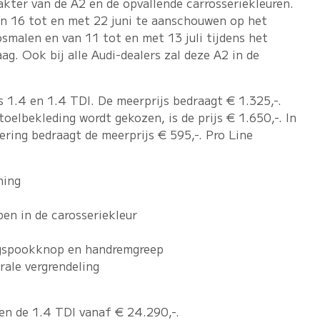
kter van de A2 en de opvallende carrosseriekleuren.
van 16 tot en met 22 juni te aanschouwen op het
smalen en van 11 tot en met 13 juli tijdens het
ag. Ook bij alle Audi-dealers zal deze A2 in de
ls 1.4 en 1.4 TDI. De meerprijs bedraagt € 1.325,-.
oelbekleding wordt gekozen, is de prijs € 1.650,-. In
ring bedraagt de meerprijs € 595,-. Pro Line
ning
pen in de carosseriekleur
ingspookknop en handremgreep
rale vergrendeling
 en de 1.4 TDI vanaf € 24.290,-.