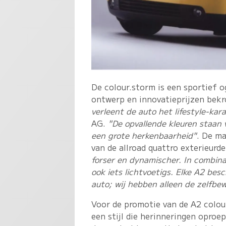
De colour.storm is een sportief o
ontwerp en innovatieprijzen bek
verleent de auto het lifestyle-kar
AG.
"De opvallende kleuren staan 
een grote herkenbaarheid"
. De m
van de allroad quattro exterieurde
forser en dynamischer. In combina
ook iets lichtvoetigs. Elke A2 bes
auto; wij hebben alleen de zelfbew
Voor de promotie van de A2 colou
een stijl die herinneringen oproe