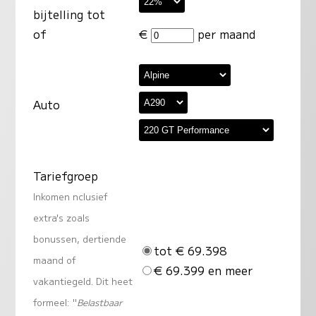
bijtelling tot
of
€
per maand
Auto
Tariefgroep
Inkomen nclusief
extra's zoals
bonussen, dertiende
tot € 69.398
maand of
€ 69.399 en meer
vakantiegeld. Dit heet
formeel: "
Belastbaar