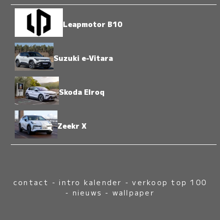
Leapmotor B10
Suzuki e-Vitara
Skoda Elroq
Zeekr X
contact
-
intro kalender
-
verkoop top 100
-
nieuws
-
wallpaper