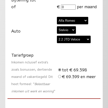
of
€
per maand
Auto
Tariefgroep
Inkomen nclusief extra's
tot € 69.398
zoals bonussen, dertiende
€ 69.399 en meer
maand of vakantiegeld. Dit
heet formeel: "
Belastbaar
inkomen uit werk en woning
"