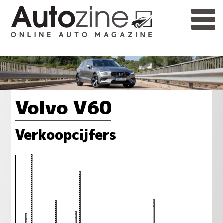
Volvo V60
Verkoopcijfers
744
659
533
528
476
467