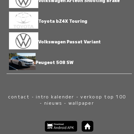
Volkswagen Arteon Shooting Brake
Toyota bZ4X Touring
Volkswagen Passat Variant
Peugeot 508 SW
contact
-
intro kalender
-
verkoop top 100
-
nieuws
-
wallpaper