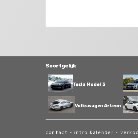
Soortgelijk
Tesla Model 3
Volkswagen Arteon
contact
-
intro kalender
-
verko