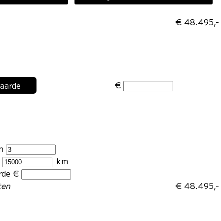
€ 48.495,-
€
waarde
en
r
km
rde €
ten
€ 48.495,-