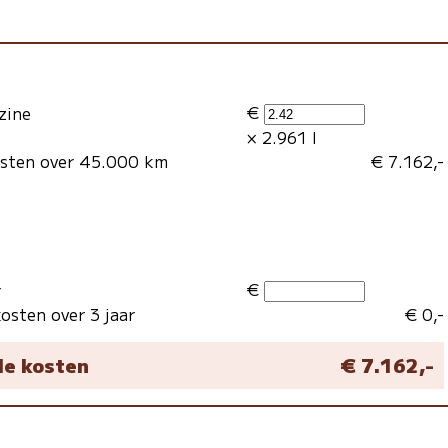
€
zine
× 2.961 l
osten over 45.000 km
€ 7.162,-
€
r
osten over 3 jaar
€ 0,-
le kosten
€ 7.162,-