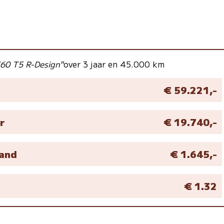
S60 T5 R-Design"
over 3 jaar en 45.000 km
€ 59.221,-
r
€ 19.740,-
aand
€ 1.645,-
M
€ 1.32