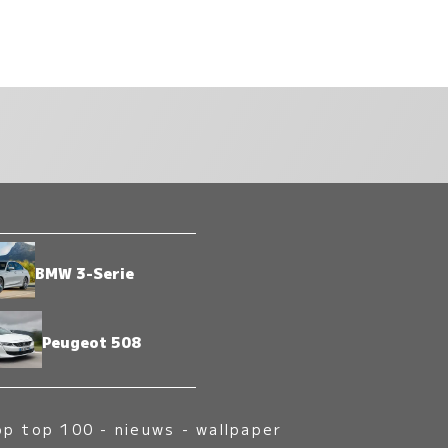
BMW 3-Serie
Peugeot 508
op top 100
-
nieuws
-
wallpaper