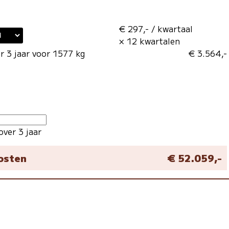
€ 297,- / kwartaal
× 12 kwartalen
r 3 jaar voor 1577 kg
€ 3.564,-
over 3 jaar
kosten
€ 52.059,-