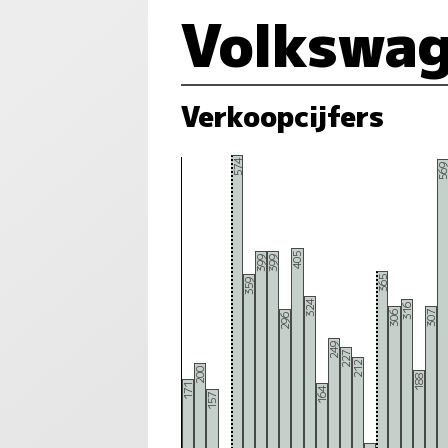
Volkswag
Verkoopcijfers
574
56
405
399
399
365
359
324
316
306
307
296
249
227
212
200
188
171
164
157