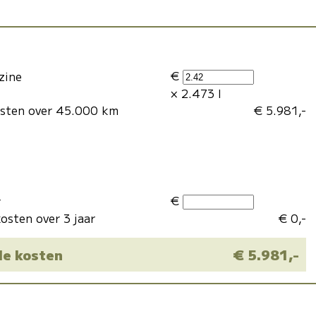
€
zine
× 2.473 l
osten over 45.000 km
€ 5.981,-
€
r
osten over 3 jaar
€ 0,-
le kosten
€ 5.981,-