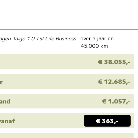
agen Taigo 1.0 TSI Life Business
over 3 jaar en
"
45.000 km
€ 38.055,-
r
€ 12.685,-
aand
€ 1.057,-
vanaf
€ 363,-