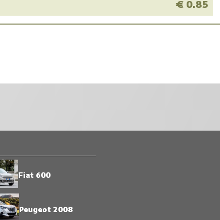
M
€ 0.85
Fiat 600
Peugeot 2008