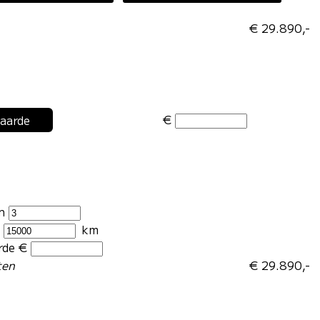
€ 29.890,-
€
waarde
en
r
km
rde €
ten
€ 29.890,-