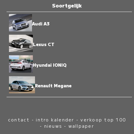
Soortgelijk
Audi A3
Lexus CT
Hyundai IONIQ
Renault Megane
contact
-
intro kalender
-
verkoop top 100
-
nieuws
-
wallpaper