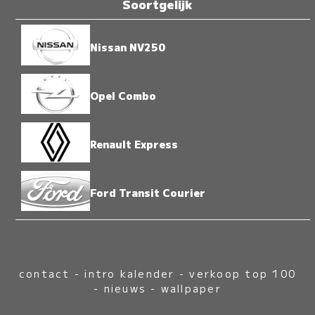
Soortgelijk
Nissan NV250
Opel Combo
Renault Express
Ford Transit Courier
contact
-
intro kalender
-
verkoop top 100
-
nieuws
-
wallpaper