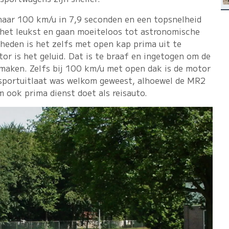
naar 100 km/u in 7,9 seconden en een topsnelheid
 het leukst en gaan moeiteloos tot astronomische
elheden is het zelfs met open kap prima uit te
r is het geluid. Dat is te braaf en ingetogen om de
maken. Zelfs bij 100 km/u met open dak is de motor
 sportuitlaat was welkom geweest, alhoewel de MR2
 ook prima dienst doet als reisauto.