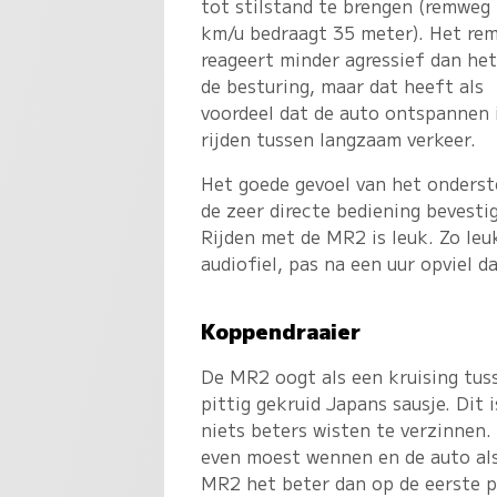
tot stilstand te brengen (remweg 
km/u bedraagt 35 meter). Het re
reageert minder agressief dan het
de besturing, maar dat heeft als
voordeel dat de auto ontspannen 
rijden tussen langzaam verkeer.
Het goede gevoel van het onderst
de zeer directe bediening bevesti
Rijden met de MR2 is leuk. Zo leu
audiofiel, pas na een uur opviel d
Koppendraaier
De MR2 oogt als een kruising tus
pittig gekruid Japans sausje. Dit
niets beters wisten te verzinnen.
even moest wennen en de auto als
MR2 het beter dan op de eerste p