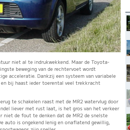
ntuur niet al te indrukwekkend. Maar de Toyota-
eringste beweging van de rechtervoet wordt
tige acceleratie. Dankzij een systeem van variabele
g en bij haast ieder toerental veel trekkracht
erug te schakelen raast met de MR2 watervlug door
ndel liever met rust laat, is het gros van het verkeer
r niet de fout te denken dat de MR2 de snelste
 De auto is ongekend lenig en onaflatend gewillig,
sportwagens zijn sneller.