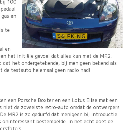
bij 100
mpedaal
 gas en
is te
el en
gen het initiële gevoel dat alles kan met de MR2.
k dat het ondergetekende, bij menigeen bekend als
at de testauto helemaal geen radio had!
sen een Porsche Boxter en een Lotus Elise met een
 is niet de zoveelste retro-auto omdat de ontwerpers
 De MR2 is zo gedurfd dat menigeen bij introductie
 oninteressant bestempelde. In het echt doet de
ersfoto's.