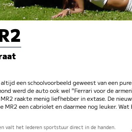
MR2
raat
 altijd een schoolvoorbeeld geweest van een pur
lksmond werd de auto ook wel "Ferrari voor de arm
 MR2 raakte menig liefhebber in extase. De nieu
uwe MR2 een cabriolet en daarmee nog leuker. Wat
en valt het lederen sportstuur direct in de handen.