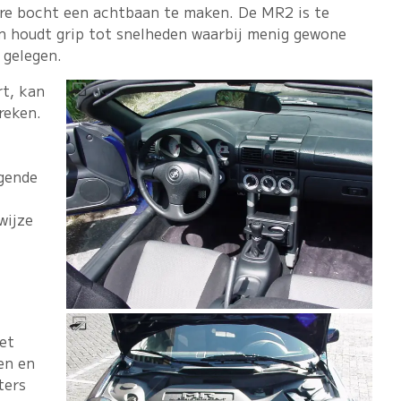
dere bocht een achtbaan te maken. De MR2 is te
en houdt grip tot snelheden waarbij menig gewone
 gelegen.
t, kan
reken.
lgende
wijze
et
en en
ters