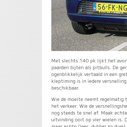
Met slechts 140 pk lijkt het avo
paarden bijten als pitbulls. De g
ogenblikkelijk vertaald in een gre
kleptiming is in iedere versnellin
beschikbaar.
Wie de moeite neemt regelmatig t
het verkeer. Wie de versnellingshe
nog steeds te snel af. Maak echte
uitvinding ooit op vier wielen is.
maar echte (lees: dubbel zo dure) 