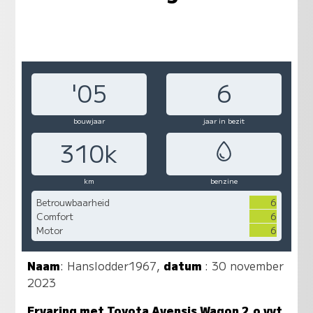
'05
6
bouwjaar
jaar in bezit
310k
km
benzine
Betrouwbaarheid
6
Comfort
6
Motor
6
Naam
:
Hanslodder1967
,
datum
: 30 november
2023
Ervaring met Toyota Avensis Wagon 2.o vvt