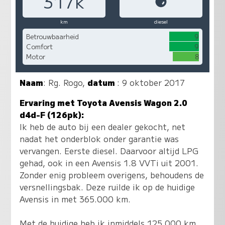
317k
km
diesel
Betrouwbaarheid
9
Comfort
9
Motor
8
Naam
:
Rg. Rogo
,
datum
: 9 oktober 2017
Ervaring met Toyota Avensis Wagon 2.0
d4d-F (126pk):
Ik heb de auto bij een dealer gekocht, net
nadat het onderblok onder garantie was
vervangen. Eerste diesel. Daarvoor altijd LPG
gehad, ook in een Avensis 1.8 VVTi uit 2001.
Zonder enig probleem overigens, behoudens de
versnellingsbak. Deze ruilde ik op de huidige
Avensis in met 365.000 km.
Met de huidige heb ik inmiddels 125.000 km