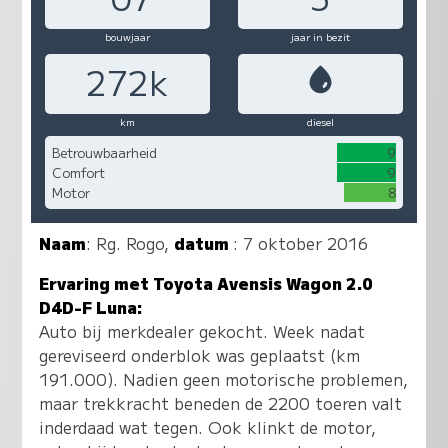
bouwjaar
jaar in bezit
272k
km
diesel
Betrouwbaarheid
9
Comfort
9
Motor
8
Naam
:
Rg. Rogo
,
datum
: 7 oktober 2016
Ervaring met Toyota Avensis Wagon 2.0
D4D-F Luna:
Auto bij merkdealer gekocht. Week nadat
gereviseerd onderblok was geplaatst (km
191.000). Nadien geen motorische problemen,
maar trekkracht beneden de 2200 toeren valt
inderdaad wat tegen. Ook klinkt de motor,