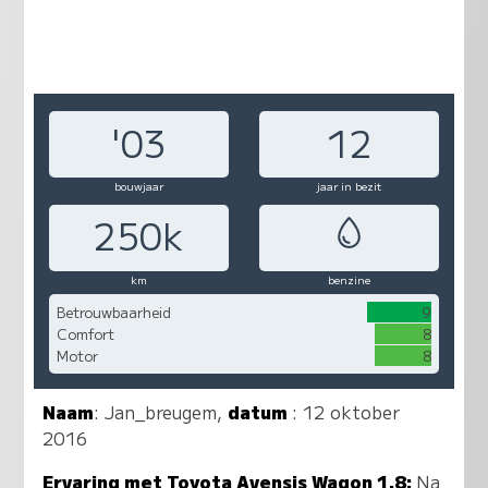
'03
12
bouwjaar
jaar in bezit
250k
km
benzine
Betrouwbaarheid
9
Comfort
8
Motor
8
Naam
:
Jan_breugem
,
datum
: 12 oktober
2016
Ervaring met Toyota Avensis Wagon 1.8:
Na