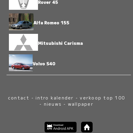
Rover 45
Alfa Romeo 155
Mitsubishi Carisma
Volvo S40
contact
-
intro kalender
-
verkoop top 100
-
nieuws
-
wallpaper