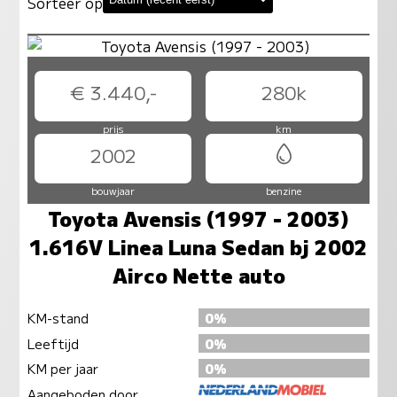
Sorteer op
€ 3.440,-
280k
prijs
km
2002
bouwjaar
benzine
Toyota Avensis (1997 - 2003)
1.616V Linea Luna Sedan bj 2002
Airco Nette auto
KM-stand
0%
Leeftijd
0%
KM per jaar
0%
Aangeboden door