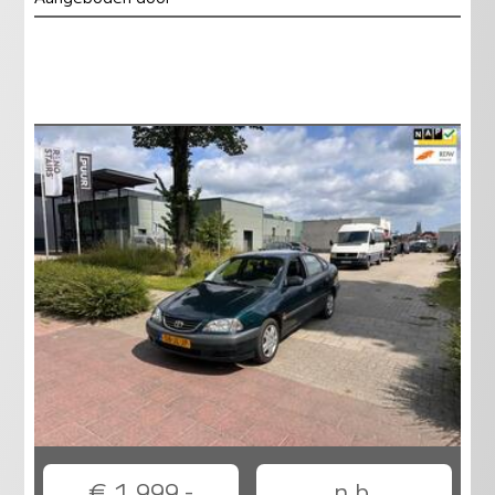
€ 1.999,-
n.b.