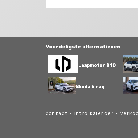
Voordeligste alternatieven
Leapmotor B10
Skoda Elroq
contact
-
intro kalender
-
verko