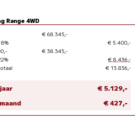
ong Range 4WD
€ 68.345,-
 18%
€ 5.400,-
0,-
€ 38.345,-
 22%
€ 8.436,-
totaal
€ 13.836,-
 jaar
€ 5.129,-
r maand
€ 427,-