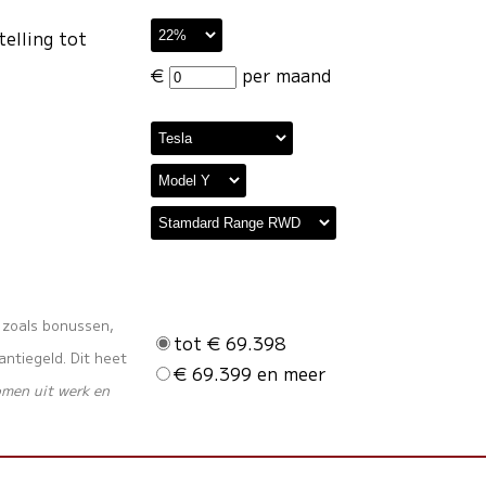
telling tot
€
per maand
s zoals bonussen,
tot € 69.398
ntiegeld. Dit heet
€ 69.399 en meer
omen uit werk en