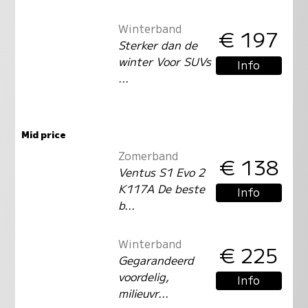
Winterband
€ 197
Sterker dan de
winter Voor SUVs
Info
...
Mid price
Zomerband
€ 138
Ventus S1 Evo 2
K117A De beste
Info
b...
Winterband
€ 225
Gegarandeerd
voordelig,
Info
milieuvr...