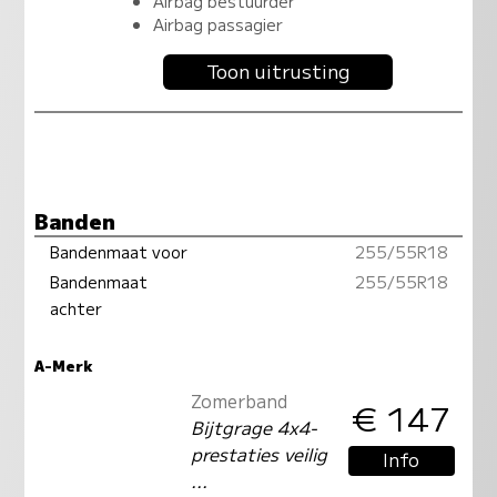
Airbag bestuurder
Airbag passagier
Toon uitrusting
Banden
Bandenmaat voor
255/55R18
Bandenmaat
255/55R18
achter
A-Merk
Zomerband
€ 147
Bijtgrage 4x4-
prestaties veilig
Info
...