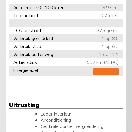
Acceleratie 0 - 100 km/u
8.9 sec.
Topsnelheid
207 km/u
CO2 uitstoot
275 gr/km
Verbruik gemiddeld
1 op 8.6
Verbruik stad
1 op 6.2
Verbruik buitenweg
1 op 11.1
Actieradius
552 km (NEDC)
Energielabel
F
Uitrusting
Leder interieur
Airconditioning
Centrale portier vergrendeling