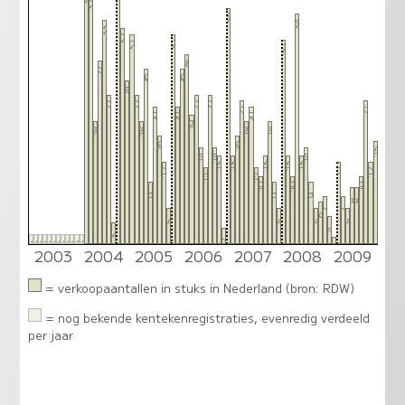
37
35
34
33
32
31
31
30
28
27
26
26
24
22
22
22
22
21
21
20
20
20
19
18
18
18
18
16
16
15
14
14
14
13
13
13
13
13
12
12
12
11
11
10
10
10
9
9
9
8
8
7
7
6
5
5
5
5
4
3
1
1
1
1
1
1
1
1
1
1
1
1
2
2003
2004
2005
2006
2007
2008
2009
1
= verkoopaantallen in stuks in Nederland (bron: RDW)
= nog bekende kentekenregistraties, evenredig verdeeld
per jaar