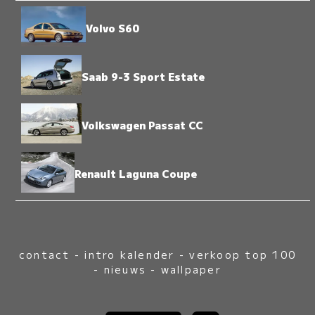
Volvo S60
Saab 9-3 Sport Estate
Volkswagen Passat CC
Renault Laguna Coupe
contact
-
intro kalender
-
verkoop top 100
-
nieuws
-
wallpaper