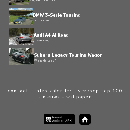
Mag wel, moet niet
BMW 3-Serie Touring
Technocraat
Audi A4 AllRoad
Tussenweg
Subaru Legacy Touring Wagon
Wie is de baas?
contact
-
intro kalender
-
verkoop top 100
-
nieuws
-
wallpaper