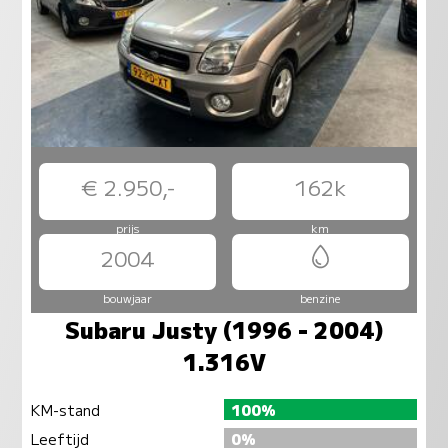
€ 2.950,-
162k
prijs
km
2004
bouwjaar
benzine
Subaru Justy (1996 - 2004)
1.316V
KM-stand
100%
Leeftijd
0%