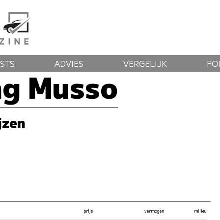
STS
ADVIES
VERGELIJK
FO
ng Musso
jzen
prijs
vermogen
milieu