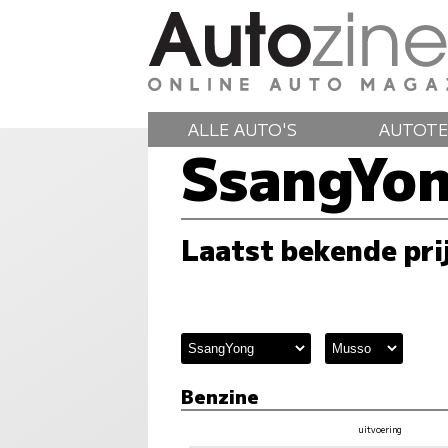
ALLE AUTO'S
AUTOTE
SsangYo
Laatst bekende pri
Benzine
uitvoering