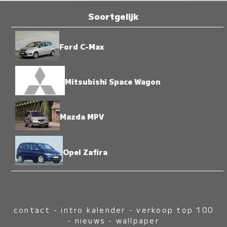
Soortgelijk
Ford C-Max
Mitsubishi Space Wagon
Mazda MPV
Opel Zafira
contact
-
intro kalender
-
verkoop top 100
-
nieuws
-
wallpaper