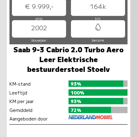
€ 9.999,-
164k
prijs
km
2002
bouwjaar
benzine
Saab 9-3 Cabrio 2.0 Turbo Aero
Leer Elektrische
bestuurderstoel Stoelv
KM-stand
93%
Leeftijd
100%
KM per jaar
93%
Gemiddeld
72%
Aangeboden door