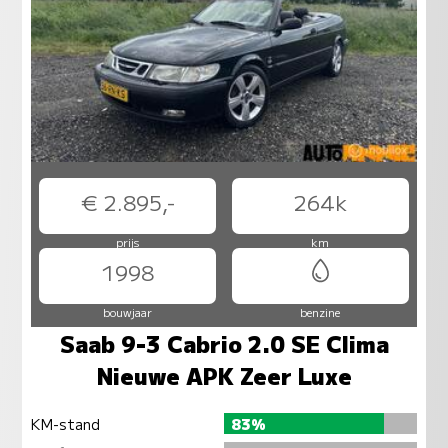
€ 2.895,-
264k
prijs
km
1998
bouwjaar
benzine
Saab 9-3 Cabrio 2.0 SE Clima
Nieuwe APK Zeer Luxe
KM-stand
83%