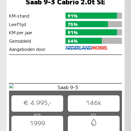
Saab 9-3 Cabrio 2.0t SE
KM-stand
91%
Leeftijd
75%
KM per jaar
91%
Gemiddeld
64%
Aangeboden door
€ 4.995,-
146k
prijs
km
1999