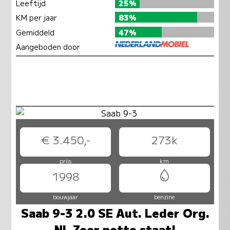
Leeftijd
25%
KM per jaar
83%
Gemiddeld
47%
Aangeboden door
€ 3.450,-
273k
prijs
km
1998
bouwjaar
benzine
Saab 9-3 2.0 SE Aut. Leder Org.
NL Zeer nette staat!