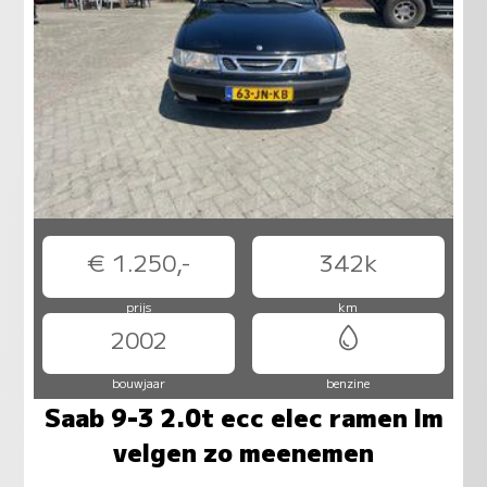
€ 1.250,-
342k
prijs
km
2002
bouwjaar
benzine
Saab 9-3 2.0t ecc elec ramen lm
velgen zo meenemen