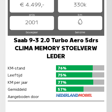
€ 4.499,-
330k
prijs
km
2001
bouwjaar
benzine
Saab 9-3 2.0 Turbo Aero 5drs
CLIMA MEMORY STOELVERW
LEDER
KM-stand
76%
Leeftijd
75%
KM per jaar
77%
Gemiddeld
57%
Aangeboden door