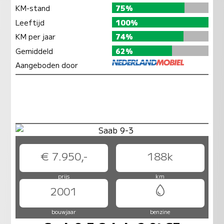
KM-stand
75%
Leeftijd
100%
KM per jaar
74%
Gemiddeld
62%
Aangeboden door
€ 7.950,-
188k
prijs
km
2001
bouwjaar
benzine