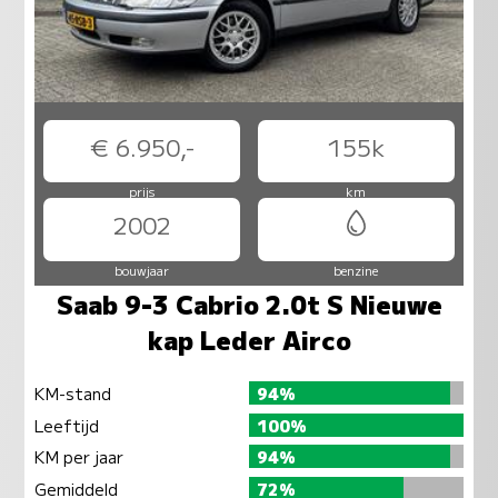
€ 6.950,-
155k
prijs
km
2002
bouwjaar
benzine
Saab 9-3 Cabrio 2.0t S Nieuwe
kap Leder Airco
KM-stand
94%
Leeftijd
100%
KM per jaar
94%
Gemiddeld
72%