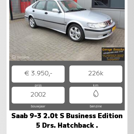
€ 3.950,-
226k
prijs
km
2002
bouwjaar
benzine
Saab 9-3 2.0t S Business Edition
5 Drs. Hatchback .