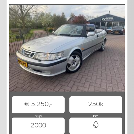
€ 5.250,-
250k
prijs
km
2000