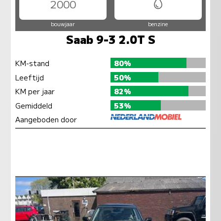
2000
bouwjaar
benzine
Saab 9-3 2.0T S
KM-stand
80%
Leeftijd
50%
KM per jaar
82%
Gemiddeld
53%
Aangeboden door