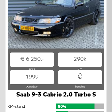
€ 6.250,-
290k
prijs
km
1999
bouwjaar
benzine
Saab 9-3 Cabrio 2.0 Turbo S
KM-stand
80%