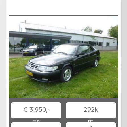
€ 3.950,-
292k
prijs
km