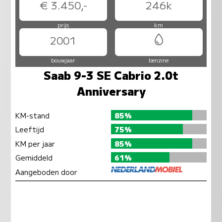
€ 3.450,-
246k
prijs
km
2001
bouwjaar
benzine
Saab 9-3 SE Cabrio 2.0t
Anniversary
KM-stand
85%
Leeftijd
75%
KM per jaar
85%
Gemiddeld
61%
Aangeboden door