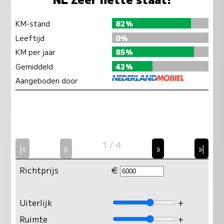
KM-stand
82%
Leeftijd
0%
KM per jaar
85%
Gemiddeld
42%
Aangeboden door
1 / 4
|«
«
»
»|
Richtprijs
€
Uiterlijk
+
Ruimte
+