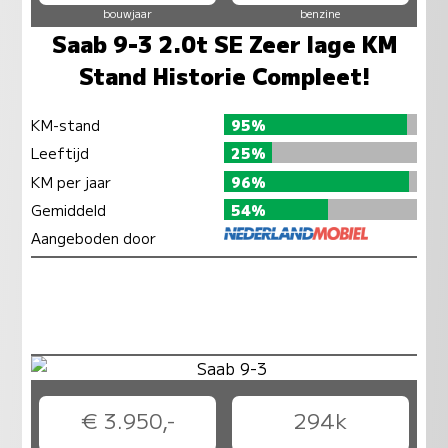
bouwjaar
benzine
Saab 9-3 2.0t SE Zeer lage KM
Stand Historie Compleet!
KM-stand
95%
Leeftijd
25%
KM per jaar
96%
Gemiddeld
54%
Aangeboden door
€ 3.950,-
294k