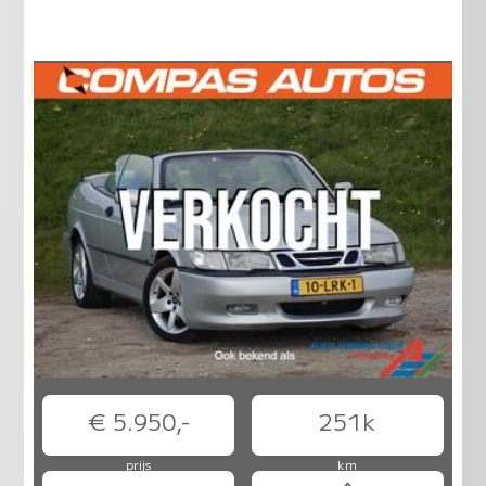
€ 5.950,-
251k
prijs
km