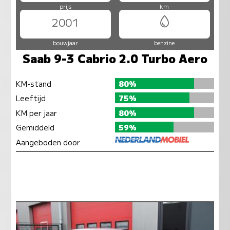
prijs
km
2001
bouwjaar
benzine
Saab 9-3 Cabrio 2.0 Turbo Aero
KM-stand
80%
Leeftijd
75%
KM per jaar
80%
Gemiddeld
59%
Aangeboden door