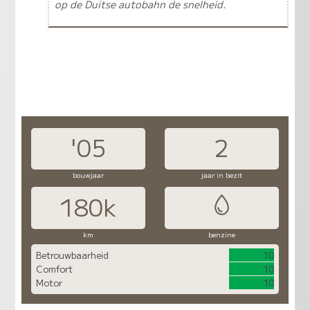
op de Duitse autobahn de snelheid.
'05
2
bouwjaar
jaar in bezit
180k
km
benzine
Betrouwbaarheid
10
Comfort
10
Motor
10