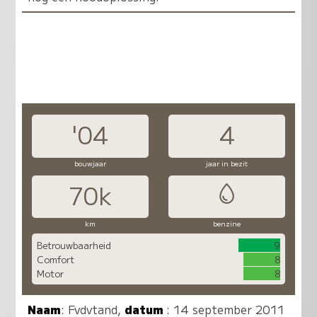
'04
4
bouwjaar
jaar in bezit
70k
km
benzine
Betrouwbaarheid
9
Comfort
8
Motor
8
Naam
:
Fvdvtand
,
datum
: 14 september 2011