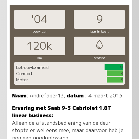
'04
9
bouwjaar
jaar in bezit
120k
km
benzine
Betrouwbaarheid
9
Comfort
8
Motor
8
Naam
:
Andrefaber13
,
datum
: 4 maart 2013
Ervaring met Saab 9-3 Cabriolet 1.8T
linear business:
Alleen de afstandsbediening van de deur
stopte er wel eens mee, maar daarvoor heb je
nog een noodoplossing.