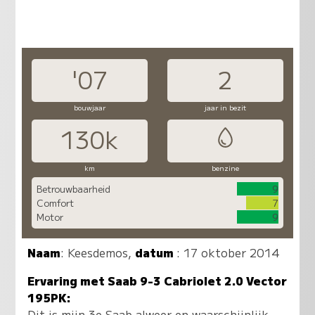
'07
2
bouwjaar
jaar in bezit
130k
km
benzine
Betrouwbaarheid
9
Comfort
7
Motor
9
Naam
:
Keesdemos
,
datum
: 17 oktober 2014
Ervaring met Saab 9-3 Cabriolet 2.0 Vector
195PK:
Dit is mijn 3e Saab alweer en waarschijnlijk