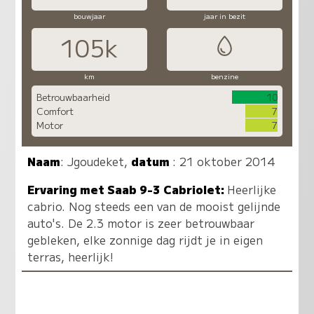
bouwjaar
jaar in bezit
105k
km
benzine
Betrouwbaarheid
10
Comfort
7
Motor
7
Naam
:
Jgoudeket
,
datum
: 21 oktober 2014
Ervaring met Saab 9-3 Cabriolet:
Heerlijke
cabrio. Nog steeds een van de mooist gelijnde
auto's. De 2.3 motor is zeer betrouwbaar
gebleken, elke zonnige dag rijdt je in eigen
terras, heerlijk!