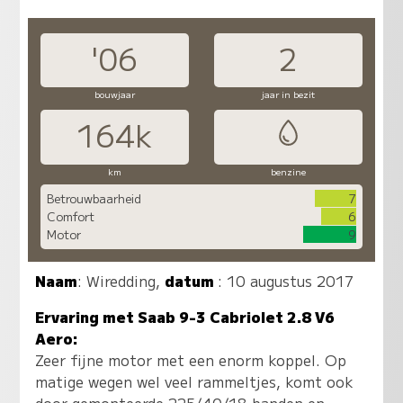
'06
2
bouwjaar
jaar in bezit
164k
km
benzine
Betrouwbaarheid
7
Comfort
6
Motor
9
Naam
:
Wiredding
,
datum
: 10 augustus 2017
Ervaring met Saab 9-3 Cabriolet 2.8 V6
Aero:
Zeer fijne motor met een enorm koppel. Op
matige wegen wel veel rammeltjes, komt ook
door gemonteerde 225/40/18 banden en