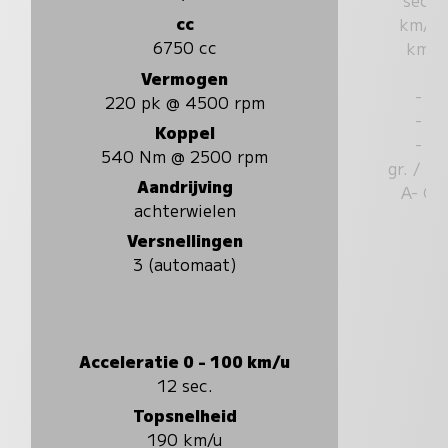
cc
km/u
6750 cc
km
Vermogen
-
220 pk @ 4500 rpm
-
Koppel
-
540 Nm @ 2500 rpm
gr. / k
Aandrijving
A- G
achterwielen
Versnellingen
3 (automaat)
Acceleratie 0 - 100 km/u
12 sec.
Topsnelheid
190 km/u