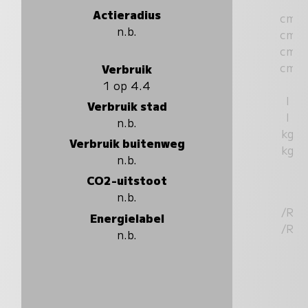
Actieradius
cm
n.b.
cm
cm
cm
Verbruik
1 op 4.4
l
Verbruik stad
l
n.b.
kg
Verbruik buitenweg
kg
n.b.
CO2-uitstoot
n.b.
/R
Energielabel
/R
n.b.