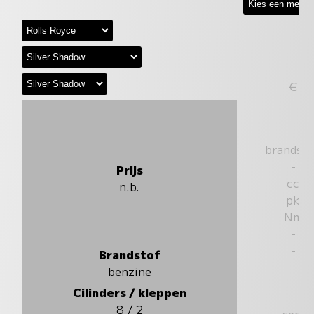
€
brandst
-
Prijs
cc
n.b.
pk
Nm
-
-
Brandstof
benzine
Cilinders / kleppen
8 / 2
sec.