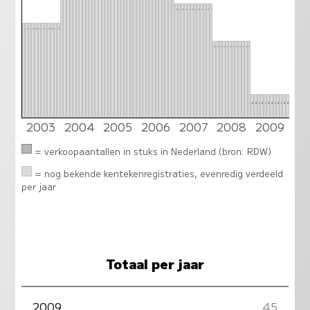
19
19
19
19
19
19
19
19
19
19
19
19
16
16
16
16
16
16
16
16
16
16
16
16
13
13
13
13
13
13
13
13
13
13
13
13
4
4
4
4
4
4
4
4
4
4
4
4
2003
2004
2005
2006
2007
2008
2009
= verkoopaantallen in stuks in Nederland (bron: RDW)
= nog bekende kentekenregistraties, evenredig verdeeld
per jaar
Totaal per jaar
2009
45