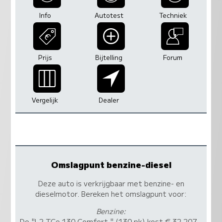
Info
Autotest
Techniek
Prijs
Bijtelling
Forum
Vergelijk
Dealer
Omslagpunt benzine-diesel
Deze auto is verkrijgbaar met benzine- en
dieselmotor. Bereken het omslagpunt voor:
Benzine:
De "L2 TCe 130 Comfort " (130 pk) kost € 32.207,-