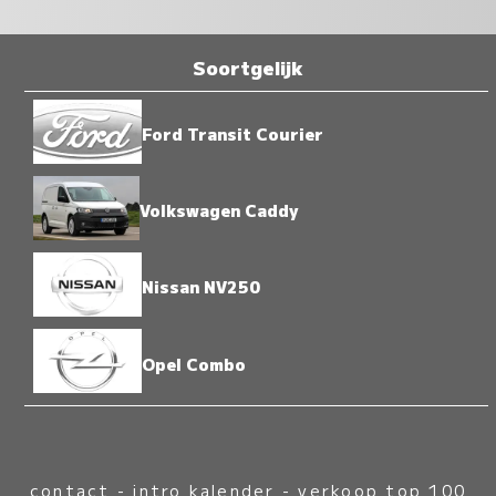
Soortgelijk
Ford Transit Courier
Volkswagen Caddy
Nissan NV250
Opel Combo
contact
-
intro kalender
-
verkoop top 100