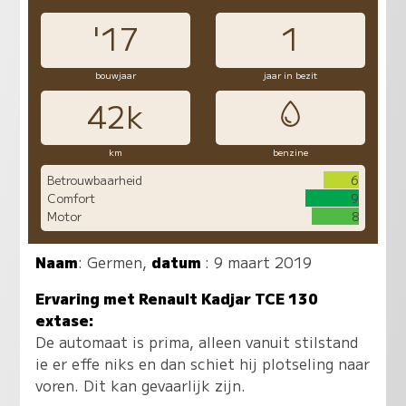
'17
1
bouwjaar
jaar in bezit
42k
km
benzine
Betrouwbaarheid
6
Comfort
9
Motor
8
Naam
:
Germen
,
datum
: 9 maart 2019
Ervaring met Renault Kadjar TCE 130
extase:
De automaat is prima, alleen vanuit stilstand
ie er effe niks en dan schiet hij plotseling naar
voren. Dit kan gevaarlijk zijn.