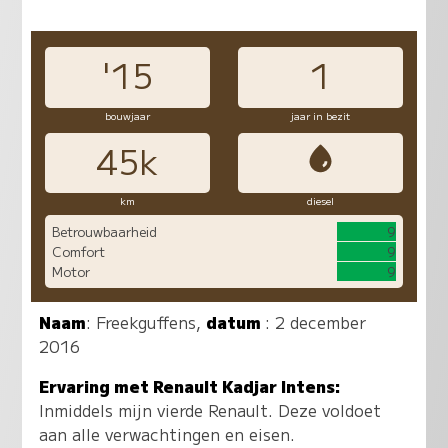
'15
1
bouwjaar
jaar in bezit
45k
km
diesel
Betrouwbaarheid
9
Comfort
9
Motor
9
Naam
:
Freekguffens
,
datum
: 2 december
2016
Ervaring met Renault Kadjar Intens:
Inmiddels mijn vierde Renault. Deze voldoet
aan alle verwachtingen en eisen.