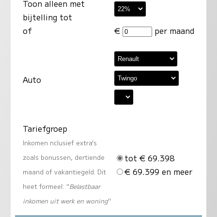
Toon alleen met
bijtelling tot
of
€
per maand
Auto
Tariefgroep
Inkomen nclusief extra's
tot € 69.398
zoals bonussen, dertiende
€ 69.399 en meer
maand of vakantiegeld. Dit
heet formeel: "
Belastbaar
inkomen uit werk en woning
"