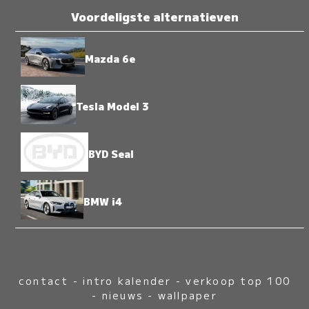
Voordeligste alternatieven
Mazda 6e
Tesla Model 3
BYD Seal
BMW i4
contact
-
intro kalender
-
verkoop top 100
-
nieuws
-
wallpaper