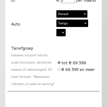
Auto
Tariefgroep
Inkomen nclusief extra's
tot € 69.398
zoals bonussen, dertiende
€ 69.399 en meer
maand of vakantiegeld. Dit
heet formeel: "
Belastbaar
inkomen uit werk en woning
"