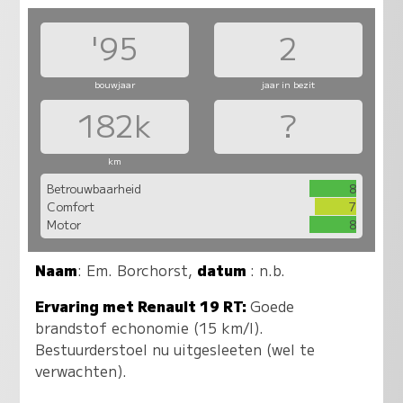
'95
2
bouwjaar
jaar in bezit
182k
?
km
Betrouwbaarheid
8
Comfort
7
Motor
8
Naam
:
Em. Borchorst
,
datum
: n.b.
Ervaring met Renault 19 RT:
Goede
brandstof echonomie (15 km/l).
Bestuurderstoel nu uitgesleeten (wel te
verwachten).