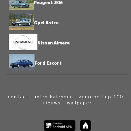
Peugeot 306
Opel Astra
Nissan Almera
Ford Escort
contact
-
intro kalender
-
verkoop top 100
-
nieuws
-
wallpaper