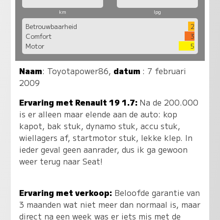
km
lpg
Betrouwbaarheid
2
Comfort
3
Motor
5
Naam
:
Toyotapower86
,
datum
: 7 februari
2009
Ervaring met Renault 19 1.7:
Na de 200.000
is er alleen maar elende aan de auto: kop
kapot, bak stuk, dynamo stuk, accu stuk,
wiellagers af, startmotor stuk, lekke klep. In
ieder geval geen aanrader, dus ik ga gewoon
weer terug naar Seat!
Ervaring met verkoop:
Beloofde garantie van
3 maanden wat niet meer dan normaal is, maar
direct na een week was er iets mis met de