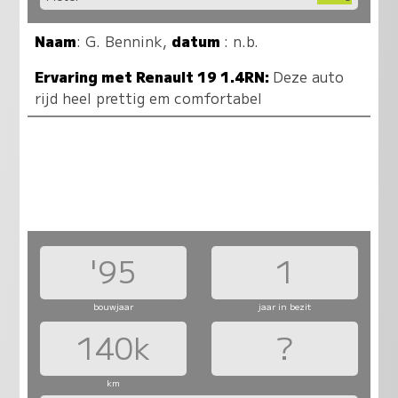
Naam
:
G. Bennink
,
datum
: n.b.
Ervaring met Renault 19 1.4RN:
Deze auto
rijd heel prettig em comfortabel
'95
1
bouwjaar
jaar in bezit
140k
?
km