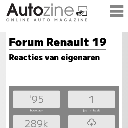
Forum Renault 19
Reacties van eigenaren
'95
1
bouwjaar
jaar in bezit
289k