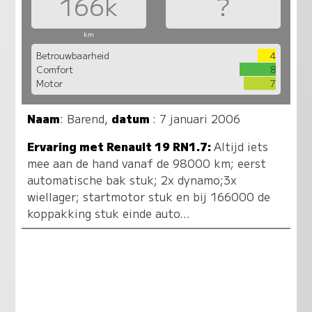
166k
?
km
Betrouwbaarheid
4
Comfort
8
Motor
7
Naam
:
Barend
,
datum
: 7 januari 2006
Ervaring met Renault 19 RN1.7:
Altijd iets
mee aan de hand vanaf de 98000 km; eerst
automatische bak stuk; 2x dynamo;3x
wiellager; startmotor stuk en bij 166000 de
koppakking stuk einde auto...