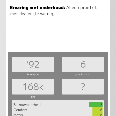
Ervaring met onderhoud:
Alleen proefrit
met dealer (te weinig)
'92
6
bouwjaar
jaar in bezit
168k
?
km
Betrouwbaarheid
8
Comfort
6
Motor
6