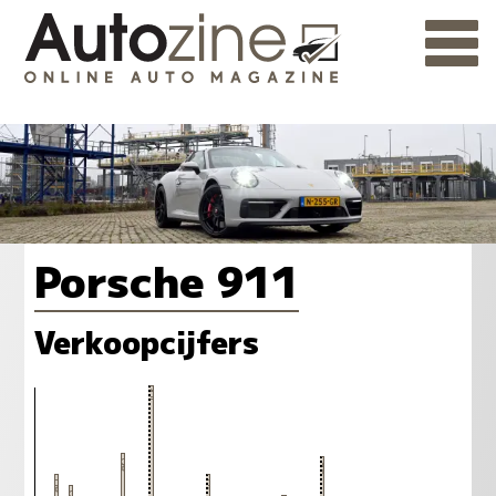
Porsche 911
Verkoopcijfers
106
86
85
79
80