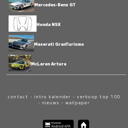
Mercedes-Benz GT
Honda NSX
Maserati GranTurismo
McLaren Artura
contact
-
intro kalender
-
verkoop top 100
-
nieuws
-
wallpaper