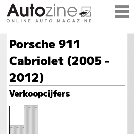
Porsche 911
Cabriolet (2005 -
2012)
Verkoopcijfers
26
26
26
26
26
26
26
26
26
26
26
26
21
21
21
21
21
21
21
21
21
21
21
21