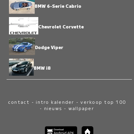
BMW 6-Serie Cabrio
Chevrolet Corvette
Dodge Viper
BMW i8
contact
-
intro kalender
-
verkoop top 100
-
nieuws
-
wallpaper