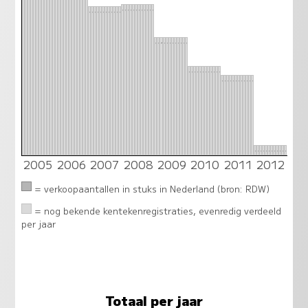
18
18
18
18
18
18
18
18
18
18
18
18
18
18
18
18
18
18
18
18
18
18
18
18
14
14
14
14
14
14
14
14
14
14
14
14
11
11
11
11
11
11
11
11
11
11
11
11
10
10
10
10
10
10
10
10
10
10
10
10
1
1
1
1
1
1
1
1
1
1
1
1
2005
2006
2007
2008
2009
2010
2011
2012
= verkoopaantallen in stuks in Nederland (bron: RDW)
= nog bekende kentekenregistraties, evenredig verdeeld
per jaar
Totaal per jaar