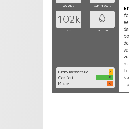
bouwjaar
jaar in bezit
Er
fo
102k
ee
da
km
benzine
bo
da
va
ze
ma
fo
Betrouwbaarheid
2
kw
Comfort
8
Motor
3
op