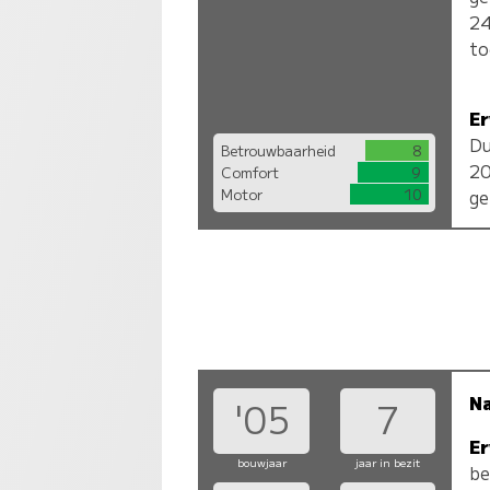
24
to
Er
Du
Betrouwbaarheid
8
20
Comfort
9
Motor
10
ge
N
'05
7
Er
bouwjaar
jaar in bezit
be