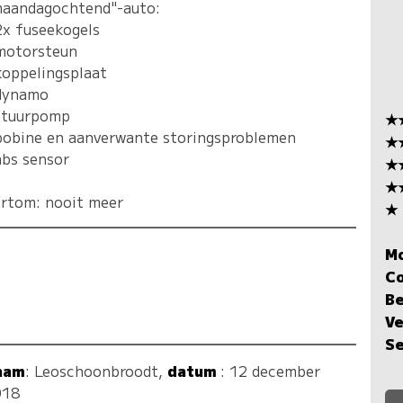
aandagochtend"-auto:
2x fuseekogels
motorsteun
koppelingsplaat
dynamo
stuurpomp
★
bobine en aanverwante storingsproblemen
★
abs sensor
★
★
rtom: nooit meer
★
M
C
Be
Ve
Se
aam
:
Leoschoonbroodt
,
datum
: 12 december
018