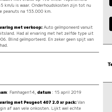
5 km/u is waar. Onderhoudskosten zijn tot nu
e peanuts na 133.000 km.
varing met verkoop:
Auto geïmponeerd vanuit
itsland. Had al ervaring met het zelfde type uit
06. Blind geïmporteerd. En zeker geen spijt van
had.
T
aam
:
Famhagen14
,
datum
: 15 april 2019
varing met Peugeot 407 2.0 xr pack:
Van
gin af aan vele onkosten. Lijkt wel echte