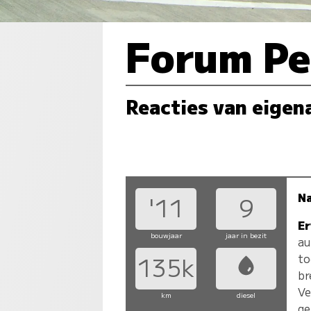
Forum Pe
Reacties van eigen
N
'11
9
Er
bouwjaar
jaar in bezit
au
to
135k
br
Ve
km
diesel
ge