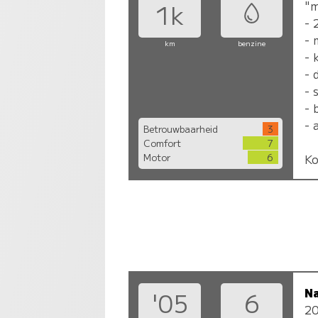
"m
1k
- 
- 
km
benzine
- 
- 
- 
- 
- 
Betrouwbaarheid
3
Comfort
7
Motor
6
Ko
N
'05
6
2