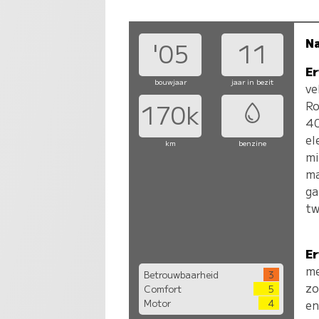
N
'05
11
Er
bouwjaar
jaar in bezit
ve
Ro
170k
40
el
km
benzine
mi
ma
ga
tw
Er
me
Betrouwbaarheid
3
zo
Comfort
5
Motor
4
en