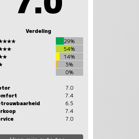
7.0
Verdeling
★★★★
29%
★★★
54%
★★
14%
★
3%
0%
otor
7.0
omfort
7.4
trouwbaarheid
6.5
rkoop
7.4
rvice
7.0