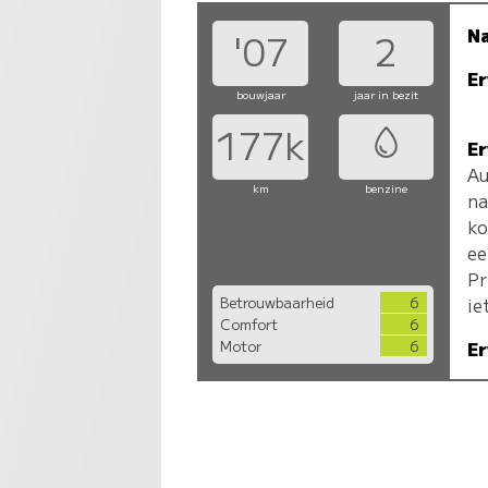
N
'07
2
Er
bouwjaar
jaar in bezit
177k
Er
Au
km
benzine
na
ko
ee
Pr
Betrouwbaarheid
6
ie
Comfort
6
Motor
6
Er