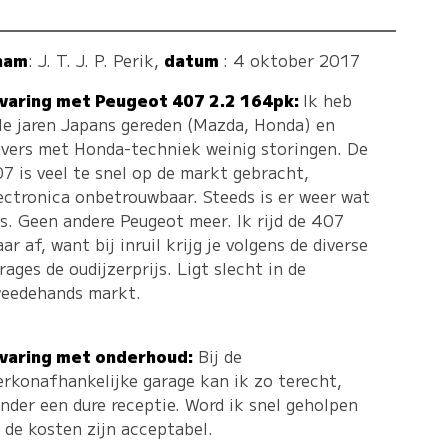
aam
:
J. T. J. P. Perik
,
datum
: 4 oktober 2017
varing met Peugeot 407 2.2 164pk:
Ik heb
le jaren Japans gereden (Mazda, Honda) en
vers met Honda-techniek weinig storingen. De
7 is veel te snel op de markt gebracht,
ectronica onbetrouwbaar. Steeds is er weer wat
s. Geen andere Peugeot meer. Ik rijd de 407
ar af, want bij inruil krijg je volgens de diverse
rages de oudijzerprijs. Ligt slecht in de
eedehands markt.
varing met onderhoud:
Bij de
rkonafhankelijke garage kan ik zo terecht,
nder een dure receptie. Word ik snel geholpen
 de kosten zijn acceptabel.