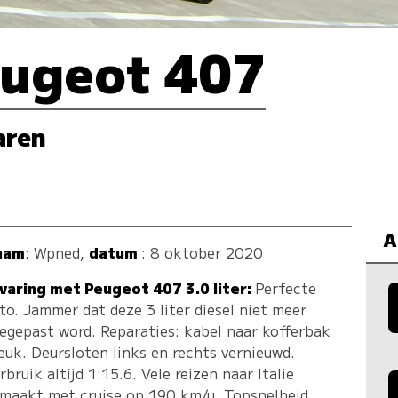
ugeot 407
aren
A
aam
:
Wpned
,
datum
: 8 oktober 2020
varing met Peugeot 407 3.0 liter:
Perfecte
to. Jammer dat deze 3 liter diesel niet meer
egepast word. Reparaties: kabel naar kofferbak
euk. Deursloten links en rechts vernieuwd.
rbruik altijd 1:15.6. Vele reizen naar Italie
maakt met cruise op 190 km/u. Topsnelheid