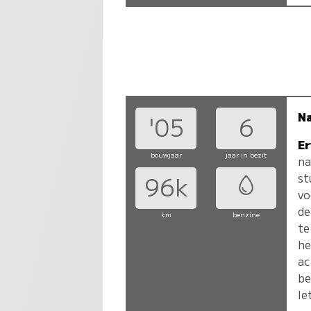
N
'05
6
Er
bouwjaar
jaar in bezit
na
st
96k
vo
de
km
benzine
te
he
ac
be
le