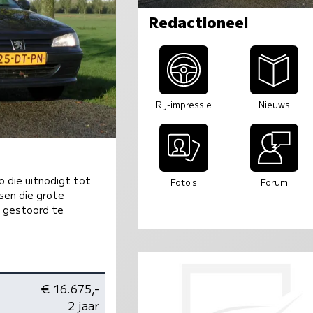
Redactioneel
Rij-impressie
Nieuws
 die uitnodigt tot
Foto's
Forum
nsen die grote
j gestoord te
€ 16.675,-
2 jaar