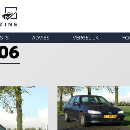
STS
ADVIES
VERGELIJK
FO
406