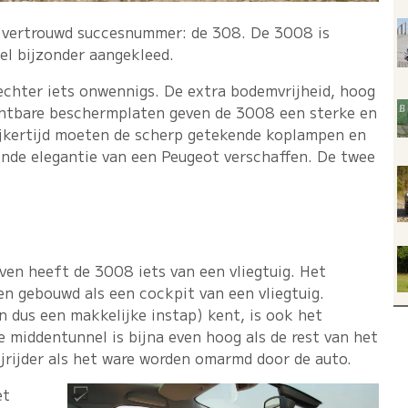
n vertrouwd succesnummer: de 308. De 3008 is
eel bijzonder aangekleed.
chter iets onwennigs. De extra bodemvrijheid, hoog
chtbare beschermplaten geven de 3008 een sterke en
lijkertijd moeten de scherp getekende koplampen en
nde elegantie van een Peugeot verschaffen. De twee
even heeft de 3008 iets van een vliegtuig. Het
en gebouwd als een cockpit van een vliegtuig.
 dus een makkelijke instap) kent, is ook het
 middentunnel is bijna even hoog als de rest van het
jrijder als het ware worden omarmd door de auto.
et