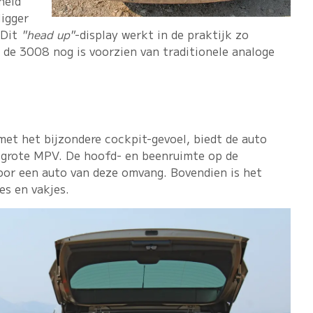
heid
ligger
 Dit
"head up"
-display werkt in de praktijk zo
m de 3008 nog is voorzien van traditionele analoge
met het bijzondere cockpit-gevoel, biedt de auto
lgrote MPV. De hoofd- en beenruimte op de
oor een auto van deze omvang. Bovendien is het
es en vakjes.