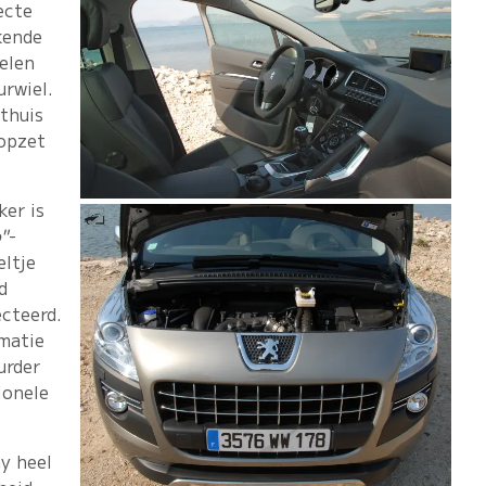
ecte
kende
elen
urwiel.
thuis
 opzet
ker is
"
-
eltje
d
ecteerd.
rmatie
urder
ionele
ay heel