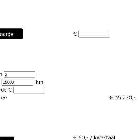
€
waarde
en
r
km
rde €
ten
€ 35.270,-
€ 60,- / kwartaal