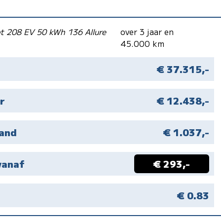
t 208 EV 50 kWh 136 Allure
over 3 jaar en
45.000 km
€ 37.315,-
r
€ 12.438,-
aand
€ 1.037,-
vanaf
€ 293,-
M
€ 0.83