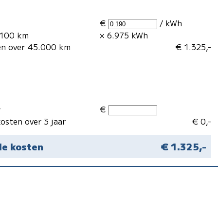
€
/ kWh
 100 km
× 6.975 kWh
en over 45.000 km
€ 1.325,-
€
r
osten over 3 jaar
€ 0,-
le kosten
€ 1.325,-