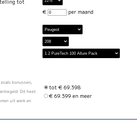
telling tot
€
per maand
s zoals bonussen,
tot € 69.398
ntiegeld. Dit heet
€ 69.399 en meer
omen uit werk en