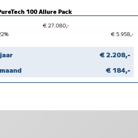
PureTech 100 Allure Pack
€ 27.080,-
 22%
€ 5.958,-
 jaar
€ 2.208,-
r maand
€ 184,-